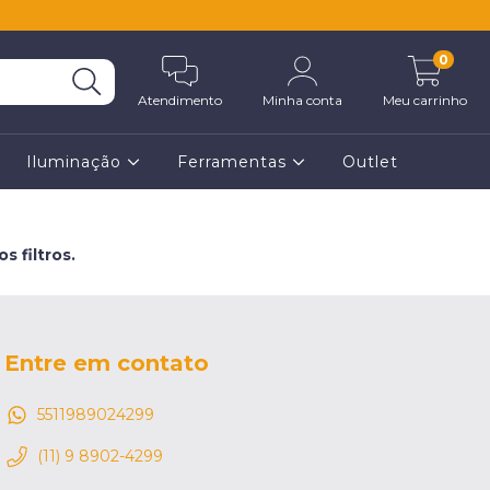
0
Atendimento
Minha conta
Meu carrinho
Iluminação
Ferramentas
Outlet
 filtros.
Entre em contato
5511989024299
(11) 9 8902-4299