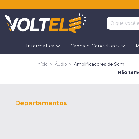
Informática
Cabos e Conectores
P
Início
>
Áudio
>
Amplificadores de Som
Não temo
Departamentos