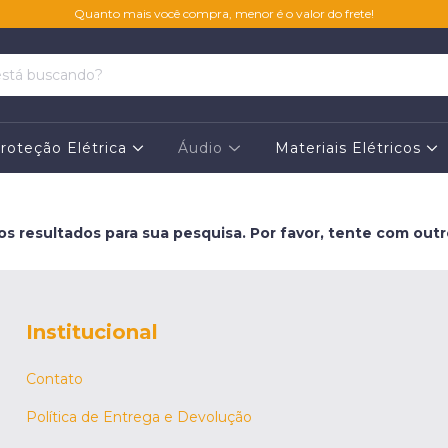
Quanto mais você compra, menor é o valor do frete!
roteção Elétrica
Áudio
Materiais Elétricos
s resultados para sua pesquisa. Por favor, tente com outros
Institucional
Contato
Política de Entrega e Devolução