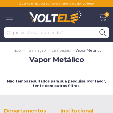
Quanto mais você compra, menor é o valor do frete!
0
Início
>
Iluminação
>
Lâmpadas
>
Vapor Metálico
Vapor Metálico
Não temos resultados para sua pesquisa. Por favor,
tente com outros filtros.
Departamentos
Institucional