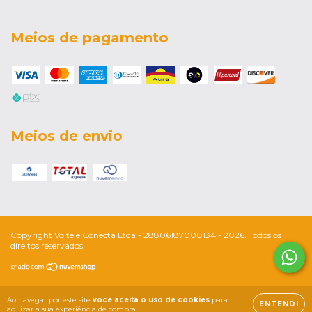
Meios de pagamento
Meios de envio
Copyright Voltele Conecta Ltda - 28806187000134 - 2026. Todos os
direitos reservados.
Ao navegar por este site
você aceita o uso de cookies
para
ENTENDI
agilizar a sua experiência de compra.