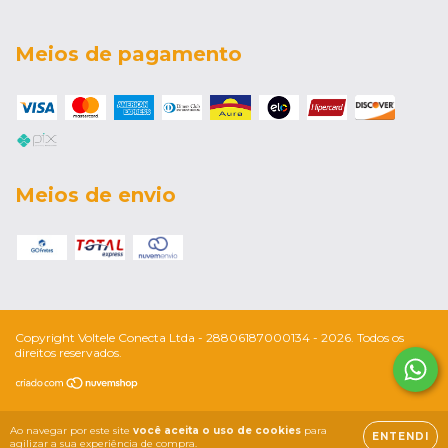
Meios de pagamento
Meios de envio
Copyright Voltele Conecta Ltda - 28806187000134 - 2026. Todos os
direitos reservados.
Ao navegar por este site
você aceita o uso de cookies
para
ENTENDI
agilizar a sua experiência de compra.