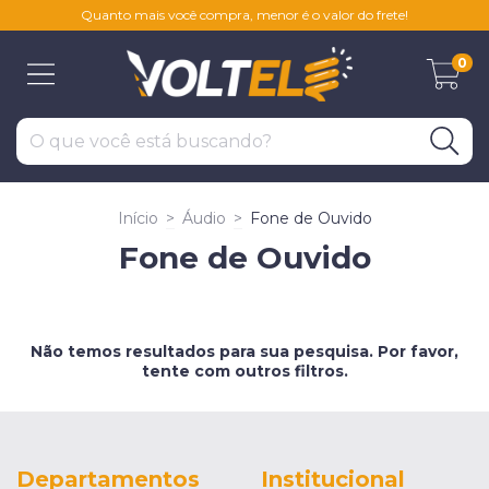
Quanto mais você compra, menor é o valor do frete!
0
Início
>
Áudio
>
Fone de Ouvido
Fone de Ouvido
Não temos resultados para sua pesquisa. Por favor,
tente com outros filtros.
Departamentos
Institucional