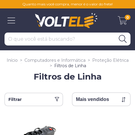
Quanto mais você compra, menor é o valor do frete!
0
Início
>
Computadores e Informática
>
Proteção Elétrica
>
Filtros de Linha
Filtros de Linha
Filtrar