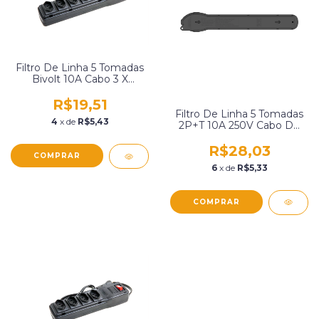
Filtro De Linha 5 Tomadas
Bivolt 10A Cabo 3 X
0,75Mm X 1,00 Metro
Multicraft 20776.Esp
R$19,51
Filtro De Linha 5 Tomadas
4
x de
R$5,43
2P+T 10A 250V Cabo De
1,20 Metros Qualitronix
Qfl5
R$28,03
6
x de
R$5,33