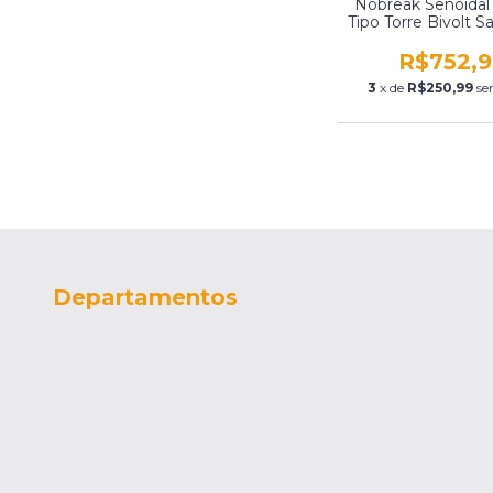
Nobreak Senoidal
Tipo Torre Bivolt S
8 Tomadas Cr E
Ksb1500B
R$752,9
3
x de
R$250,99
se
Departamentos