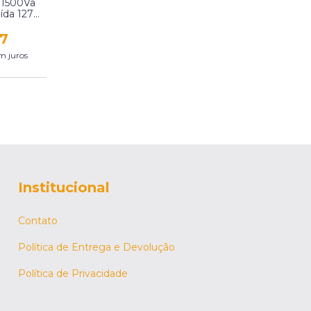
 1500Va
aída 127V
nergia
s
7
m juros
Institucional
Contato
Política de Entrega e Devolução
Política de Privacidade