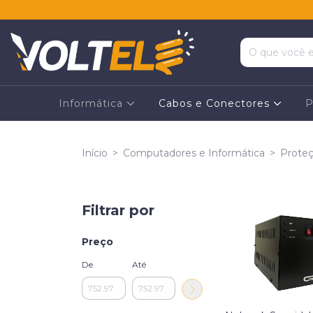
Informática
Cabos e Conectores
P
Início
>
Computadores e Informática
>
Proteç
Filtrar por
Preço
De
Até