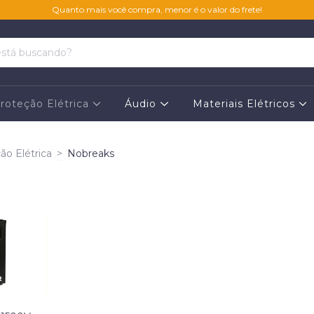
Quanto mais você compra, menor é o valor do frete!
roteção Elétrica
Áudio
Materiais Elétricos
ão Elétrica
>
Nobreaks