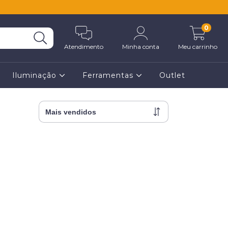
0
Atendimento
Minha conta
Meu carrinho
Iluminação
Ferramentas
Outlet