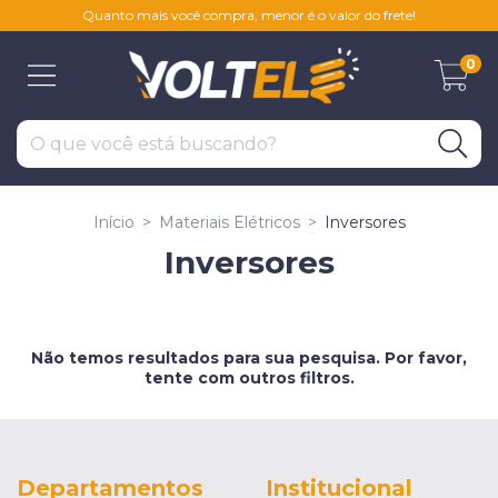
Quanto mais você compra, menor é o valor do frete!
0
Início
>
Materiais Elétricos
>
Inversores
Inversores
Não temos resultados para sua pesquisa. Por favor,
tente com outros filtros.
Departamentos
Institucional