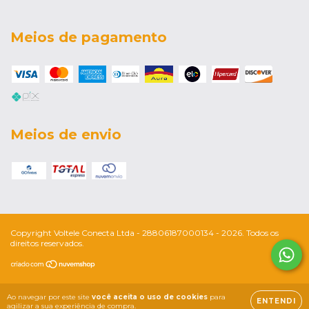
Meios de pagamento
Meios de envio
Copyright Voltele Conecta Ltda - 28806187000134 - 2026. Todos os
direitos reservados.
Ao navegar por este site
você aceita o uso de cookies
para
ENTENDI
agilizar a sua experiência de compra.