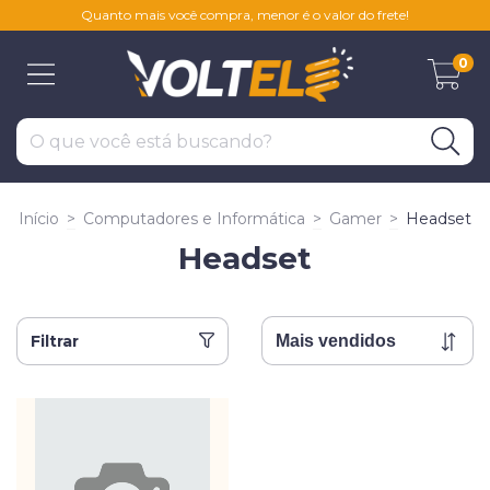
Quanto mais você compra, menor é o valor do frete!
0
Início
>
Computadores e Informática
>
Gamer
>
Headset
Headset
Filtrar