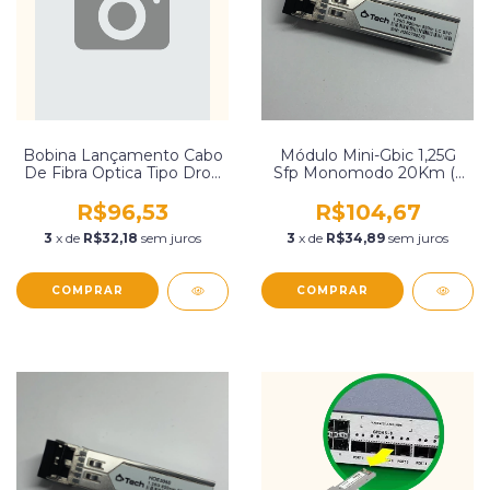
Bobina Lançamento Cabo
Módulo Mini-Gbic 1,25G
De Fibra Optica Tipo Drop
Sfp Monomodo 20Km (1
Monomodo Bli Itu-T 657
Fibra) - Sc
A/B O-Tech
R$96,53
R$104,67
3
x de
R$32,18
sem juros
3
x de
R$34,89
sem juros