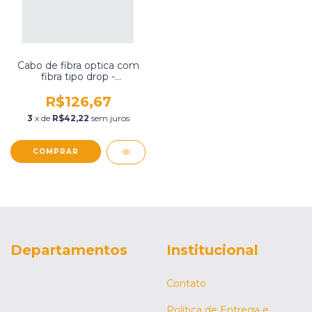
Cabo de fibra optica com
fibra tipo drop -
monomodo bli itu-t 657
a/b
R$126,67
3
x de
R$42,22
sem juros
Departamentos
Institucional
Contato
Política de Entrega e