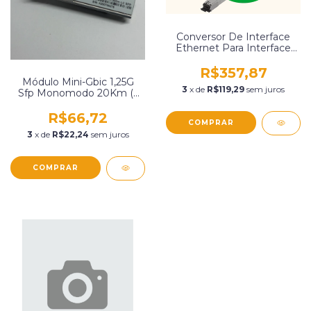
Conversor De Interface
Ethernet Para Interface
Gpon Kpsd 1120 G
Intelbras 4780032
R$357,87
Módulo Mini-Gbic 1,25G
3
x de
R$119,29
sem juros
Sfp Monomodo 20Km (1
Fibra) - Sc
R$66,72
3
x de
R$22,24
sem juros