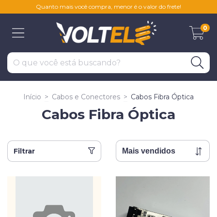
Quanto mais você compra, menor é o valor do frete!
0
Início
>
Cabos e Conectores
>
Cabos Fibra Óptica
Cabos Fibra Óptica
Filtrar