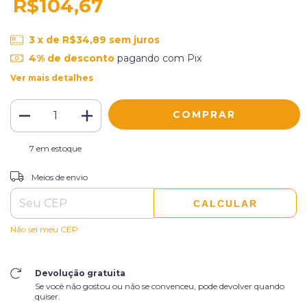
R$104,67
3
x de
R$34,89
sem juros
4% de desconto
pagando com Pix
Ver mais detalhes
7
em estoque
ALTERAR CEP
Entregas para o CEP:
Meios de envio
CALCULAR
Não sei meu CEP
Devolução gratuita
Se você não gostou ou não se convenceu, pode devolver quando
quiser.