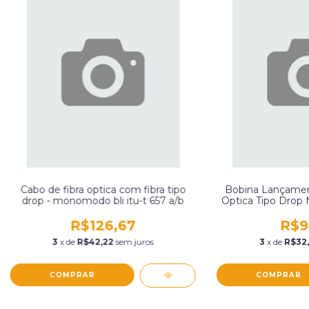
Cabo de fibra optica com fibra tipo
Bobina Lançamen
drop - monomodo bli itu-t 657 a/b
Optica Tipo Drop 
T 657 A/
R$126,67
R$9
3
x de
R$42,22
sem juros
3
x de
R$32,