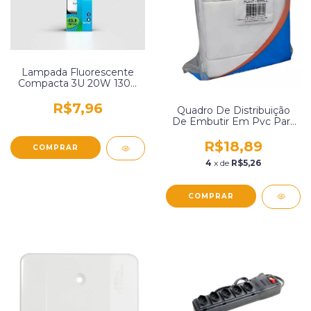
Lampada Fluorescente
Compacta 3U 20W 130V
Osram 865
R$7,96
Quadro De Distribuição
De Embutir Em Pvc Para
3 A 4 Disjuntores Gomes
Metal 060/R
R$18,89
4
x de
R$5,26