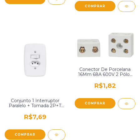
Conector De Porcelana
16Mm 68A 600V 2 Pólos
Decorlux Cp1623
R$1,82
Conjunto 1 Interruptor
Paralelo + Tomada 2P+T
10A/250V Com Placa 4X2
Pluzie 3217
R$7,69