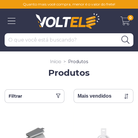
Quanto mais você compra, menor é o valor do frete!
0
Início
>
Produtos
Produtos
Filtrar