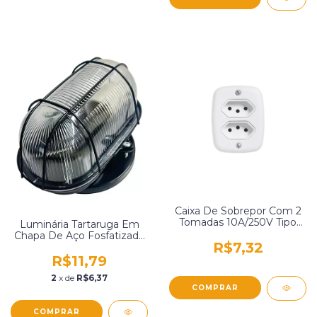
Caixa De Sobrepor Com 2
Tomadas 10A/250V Tipo
Luminária Tartaruga Em
Sistema X Branca Pluzie
Chapa De Aço Fosfatizada
9013
R$7,32
Pintura Eletrostatica A Pó
Preta Lumavi 56
R$11,79
2
x de
R$6,37