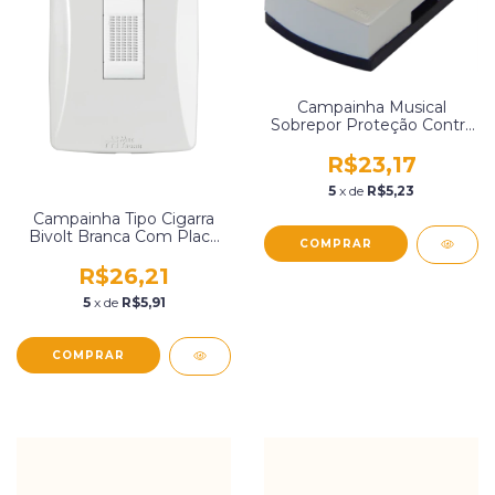
Campainha Musical
Sobrepor Proteção Contra
Queima 127V Branca Biki
203001
R$23,17
5
x de
R$5,23
Campainha Tipo Cigarra
Bivolt Branca Com Placa
4X2 Mec-Tronic 81040
R$26,21
5
x de
R$5,91