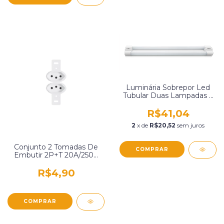
Luminária Sobrepor Led
Tubular Duas Lampadas 2
X 18W Bivolt 6500K Luz
Branca Fria Elgin
R$41,04
48Ldl36Wbf00
2
x de
R$20,52
sem juros
Conjunto 2 Tomadas De
Embutir 2P+T 20A/250V
Sem Placa Pluzie 3258
R$4,90