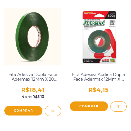
Fita Adesiva Dupla Face
Fita Adesiva Acrílica Dupla
Adermax 12Mm X 20
Face Adermax 12Mm X 2
Metros Adere Xt080
Metros Adere Xt100
R$18,41
R$4,15
4
x de
R$5,13