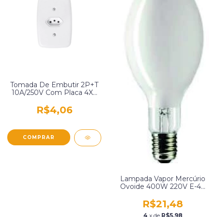
Tomada De Embutir 2P+T
10A/250V Com Placa 4X2
Branca Pluzie 3211
R$4,06
Lampada Vapor Mercúrio
Ovoide 400W 220V E-40
Ideal Iluminação Hql-
400E40
R$21,48
4
x de
R$5,98