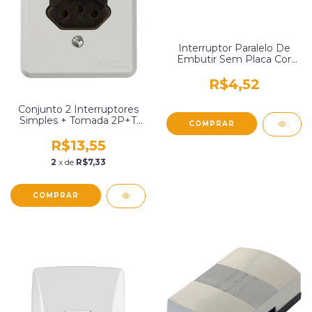
Interruptor Paralelo De
Embutir Sem Placa Cor
Branca Pluzie 3245
R$4,52
Conjunto 2 Interruptores
Simples + Tomada 2P+T
10A/250V Placa 4X2 Cinza
Mec-Tronic 39132
R$13,55
2
x de
R$7,33