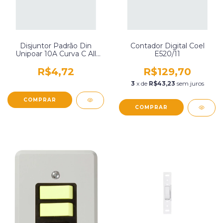
Disjuntor Padrão Din
Contador Digital Coel
Unipoar 10A Curva C All
E520/11
Fuses M1S0310C
R$4,72
R$129,70
3
x de
R$43,23
sem juros