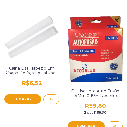
Calha Lisa Trapezio Em
Chapa De Aço Fosfatizada
E Pintura Eletrostática 2 X
20W Lumavi 42
R$6,52
Fita Isolante Auto Fusão
19Mm X 10M Decorlux
Fi1105
R$9,80
2
x de
R$5,30