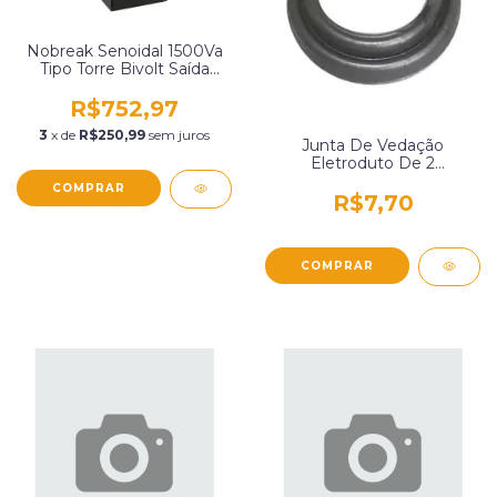
Nobreak Senoidal 1500Va
Tipo Torre Bivolt Saída
127V 8 Tomadas Cr
Energia Ksb1500Bs
R$752,97
3
x de
R$250,99
sem juros
Junta De Vedação
Eletroduto De 2
Polegadas Tramontina
56114026
R$7,70