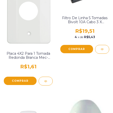
Filtro De Linha 5 Tomadas
Bivolt 10A Cabo 3 X
0,75Mm X 1,00 Metro
Multicraft 20776.Esp
R$19,51
4
x de
R$5,43
Placa 4X2 Para 1 Tomada
Redonda Branca Mec-
Tronic 22004
R$1,61