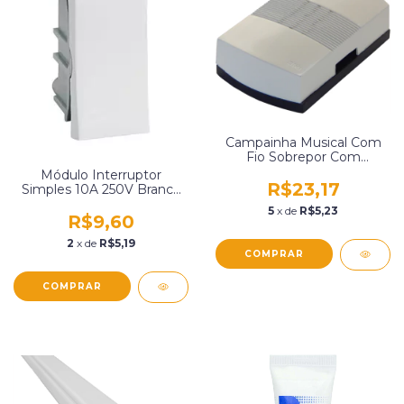
Campainha Musical Com
Fio Sobrepor Com
Proteção Thermostato
Módulo Interruptor
220V Branca Biki 203002
R$23,17
Simples 10A 250V Branco
Pialplus Legrand 611000
5
x de
R$5,23
R$9,60
2
x de
R$5,19