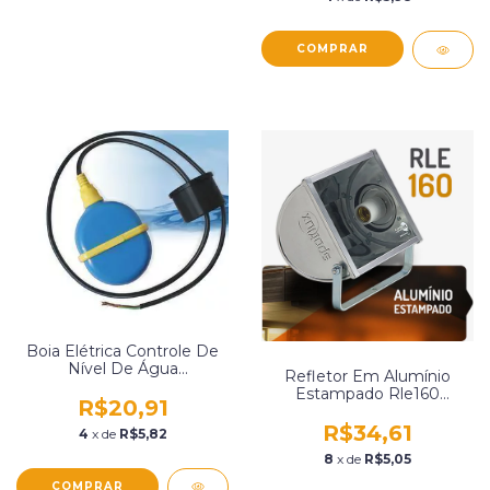
Boia Elétrica Controle De
Nível De Água
Refletor Em Alumínio
Inferior/Superior 15A Cabo
Estampado Rle160
De 1,20Mts Coplasa
R$20,91
Spotlux Rle160
201010420
R$34,61
4
x de
R$5,82
8
x de
R$5,05