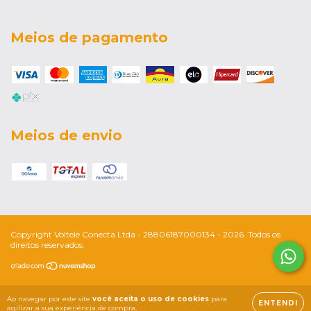
Meios de pagamento
Meios de envio
Copyright Voltele Conecta Ltda - 28806187000134 - 2026. Todos os
direitos reservados.
Ao navegar por este site
você aceita o uso de cookies
para
ENTENDI
agilizar a sua experiência de compra.