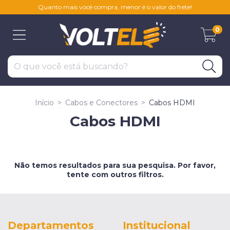
Quanto mais você compra, menor é o valor do frete!
0
Início
>
Cabos e Conectores
>
Cabos HDMI
Cabos HDMI
Não temos resultados para sua pesquisa. Por favor,
tente com outros filtros.
Departamentos
Institucional