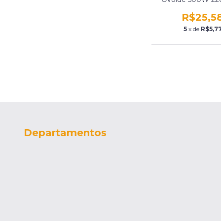
Base E40 50/60H
Iluminação Ms
R$25,5
5
x de
R$5,7
Departamentos