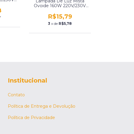
Lâmpada De Luz Mista
z Ideal
Ovoide 160W 220V/230V
l500W
8
Base E27 50/60Hz Ideal
Iluminação Msl160W
R$15,79
7
3
x de
R$5,78
Institucional
Contato
Política de Entrega e Devolução
Política de Privacidade