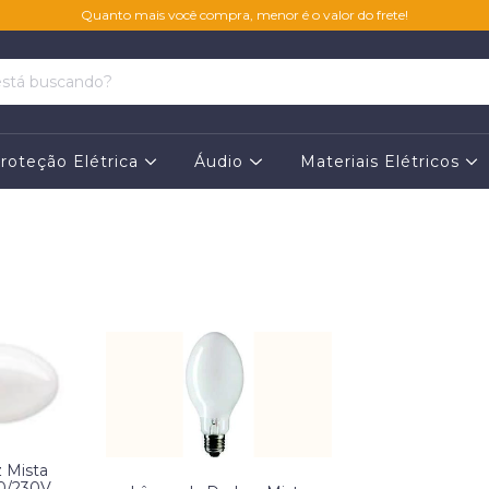
Quanto mais você compra, menor é o valor do frete!
roteção Elétrica
Áudio
Materiais Elétricos
 Mista
0/230V