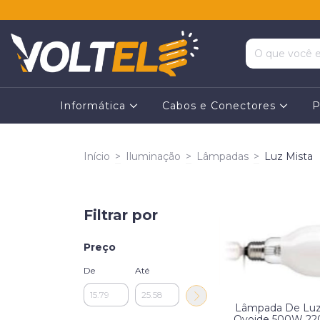
Informática
Cabos e Conectores
P
Início
>
Iluminação
>
Lâmpadas
>
Luz Mista
Filtrar por
Preço
De
Até
Lâmpada De Luz
Ovoide 500W 22