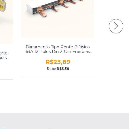
Barramento
Barramento Tipo Pente Bifásico
63A 12 Pol
63A 12 Polos Din 21Cm Enerbras
orte
Bp63-E221
bras
R$23,89
5
x de
R$5,39