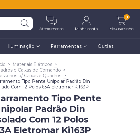
0
Atendimento
Minha conta
Meu carrinho
Iluminação
Ferramentas
Outlet
cio
>
Materiais Elétricos
>
adros e Caixas de Comando
>
essórios p/ Caixas e Quadros
>
rramento Tipo Pente Unipolar Padrão Din
olado Com 12 Polos 63A Eletromar Ki163P
arramento Tipo Pente
nipolar Padrão Din
solado Com 12 Polos
3A Eletromar Ki163P