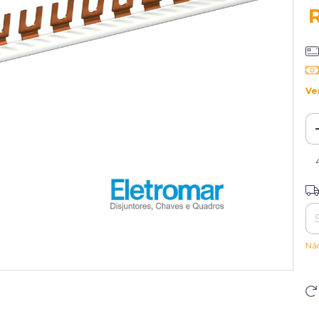
Ve
Ent
Nã