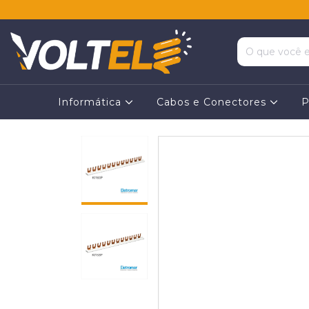
Informática
Cabos e Conectores
P