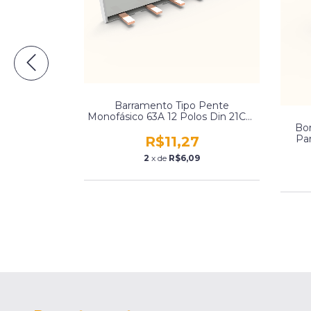
Barramento Tipo Pente
Monofásico 63A 12 Polos Din 21Cm
Enerbras Bp63-E121
om Suporte
Bor
nerbras Sbtn-
Par
R$11,27
2
x de
R$6,09
7