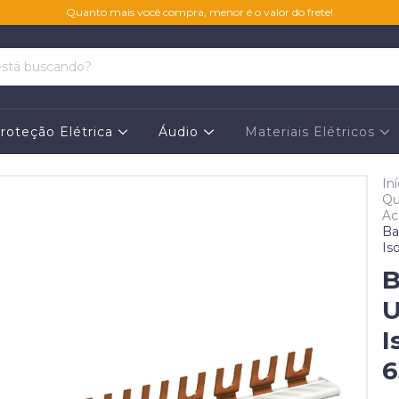
Quanto mais você compra, menor é o valor do frete!
roteção Elétrica
Áudio
Materiais Elétricos
Iní
Qu
Ac
Ba
Is
B
U
I
6