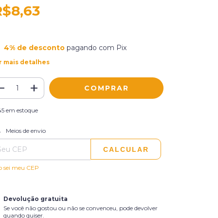
R$8,63
4% de desconto
pagando com Pix
r mais detalhes
45
em estoque
ALTERAR CEP
regas para o CEP:
Meios de envio
CALCULAR
o sei meu CEP
Devolução gratuita
Se você não gostou ou não se convenceu, pode devolver
quando quiser.