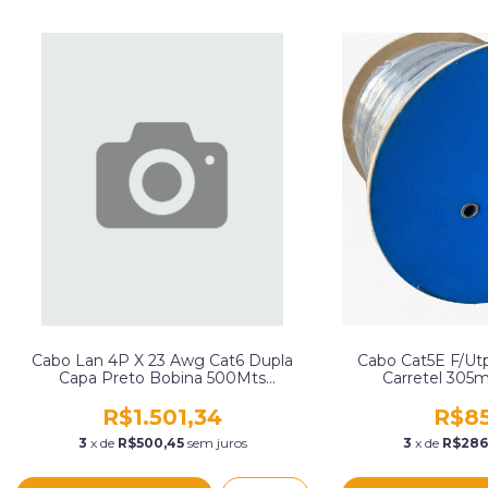
Cabo Lan 4P X 23 Awg Cat6 Dupla
Cabo Cat5E F/Ut
Capa Preto Bobina 500Mts
Carretel 305
Copperlan Tl214P23Pt
R$1.501,34
R$85
3
x de
R$500,45
sem juros
3
x de
R$286