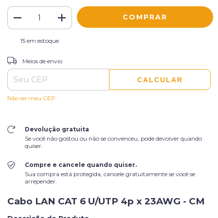
15
em estoque
ALTERAR CEP
Entregas para o CEP:
Meios de envio
CALCULAR
Não sei meu CEP
Devolução gratuita
Se você não gostou ou não se convenceu, pode devolver quando
quiser.
Compre e cancele quando quiser.
Sua compra está protegida, cancele gratuitamente se você se
arrepender.
Cabo LAN CAT 6 U/UTP 4p x 23AWG - CM