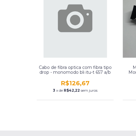
Cabo de fibra optica com fibra tipo
M
drop - monomodo bli itu-t 657 a/b
Mon
R$126,67
3
x de
R$42,22
sem juros