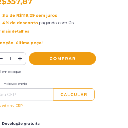
R$357,87
3
x de
R$119,29
sem juros
4% de desconto
pagando com Pix
r mais detalhes
enção, última peça!
1
em estoque
ALTERAR CEP
regas para o CEP:
Meios de envio
CALCULAR
o sei meu CEP
Devolução gratuita