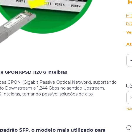
Ve
At
ce GPON KPSD 1120 G Intelbras
des GPON (Gigabit Passive Optical Network), suportando
Ent
tido Downstream e 1,244 Gbps no sentido Upstream.
Intelbras, tornando possível soluções de alto
Nã
padrão SFP, o modelo mais utilizado para