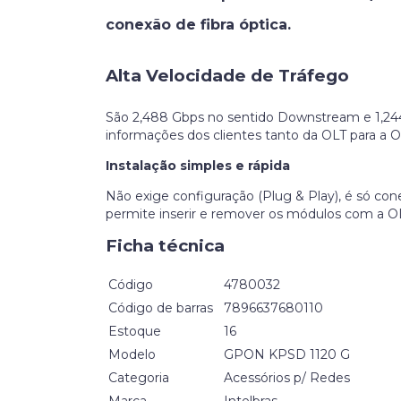
conexão de fibra óptica.
Alta Velocidade de Tráfego
São 2,488 Gbps no sentido Downstream e 1,244
informações dos clientes tanto da OLT para a
Instalação simples e rápida
Não exige configuração (Plug & Play), é só cone
permite inserir e remover os módulos com a 
Ficha técnica
Código
4780032
Código de barras
7896637680110
Estoque
16
Modelo
GPON KPSD 1120 G
Categoria
Acessórios p/ Redes
Marca
Intelbras