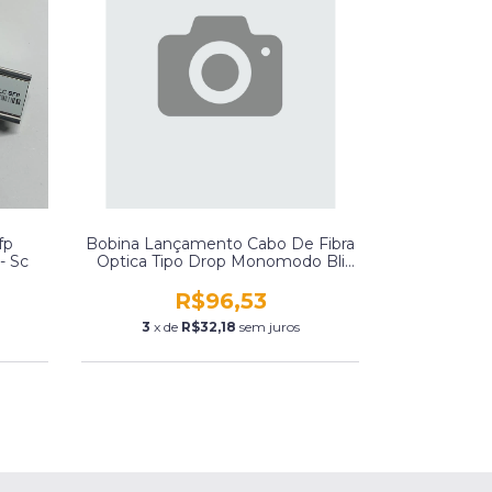
fp
Bobina Lançamento Cabo De Fibra
- Sc
Optica Tipo Drop Monomodo Bli
Itu-T 657 A/B O-Tech
R$96,53
3
x de
R$32,18
sem juros