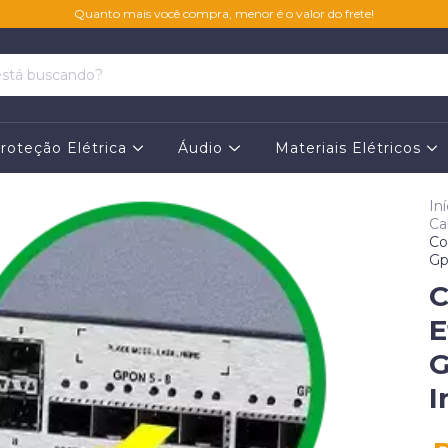
Quanto mais você compra, menor é o valor do frete!
roteção Elétrica
Áudio
Materiais Elétricos
Iní
Ca
Co
Gp
C
E
G
I