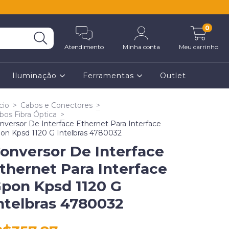
0
Atendimento
Minha conta
Meu carrinho
Iluminação
Ferramentas
Outlet
cio
>
Cabos e Conectores
>
bos Fibra Óptica
>
nversor De Interface Ethernet Para Interface
on Kpsd 1120 G Intelbras 4780032
onversor De Interface
thernet Para Interface
pon Kpsd 1120 G
ntelbras 4780032