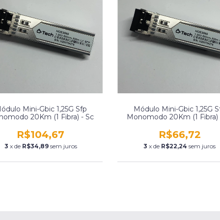
ódulo Mini-Gbic 1,25G Sfp
Módulo Mini-Gbic 1,25G S
omodo 20Km (1 Fibra) - Sc
Monomodo 20Km (1 Fibra) 
R$104,67
R$66,72
3
x de
R$34,89
sem juros
3
x de
R$22,24
sem juros