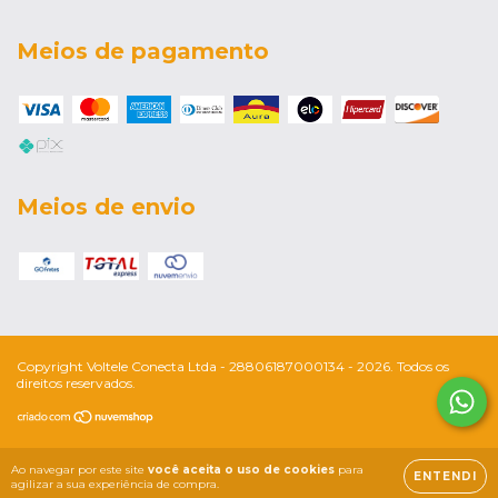
Meios de pagamento
Meios de envio
Copyright Voltele Conecta Ltda - 28806187000134 - 2026. Todos os
direitos reservados.
Ao navegar por este site
você aceita o uso de cookies
para
ENTENDI
agilizar a sua experiência de compra.