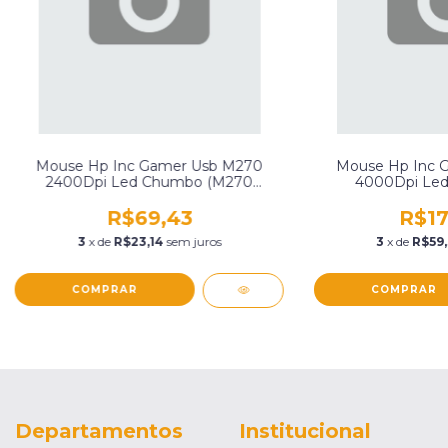
Mouse Hp Inc Gamer Usb M270
Mouse Hp Inc 
2400Dpi Led Chumbo (M270
4000Dpi Led
Chumbo~M270)
Preto
R$69,43
R$17
3
x de
R$23,14
sem juros
3
x de
R$59,
Departamentos
Institucional