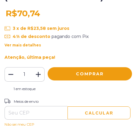
R$70,74
3
x de
R$23,58
sem juros
4% de desconto
pagando com Pix
Ver mais detalhes
Atenção, última peça!
1
em estoque
ALTERAR CEP
Entregas para o CEP:
Meios de envio
CALCULAR
Não sei meu CEP