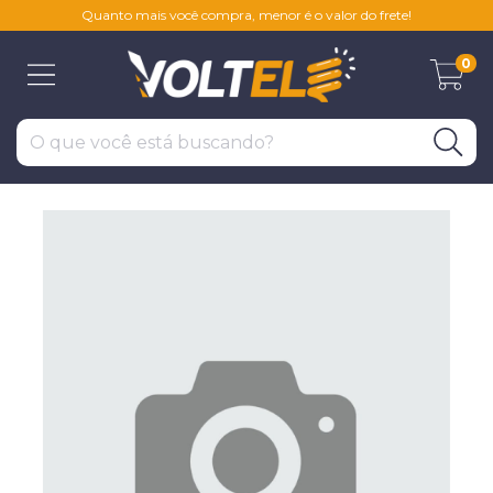
Quanto mais você compra, menor é o valor do frete!
0